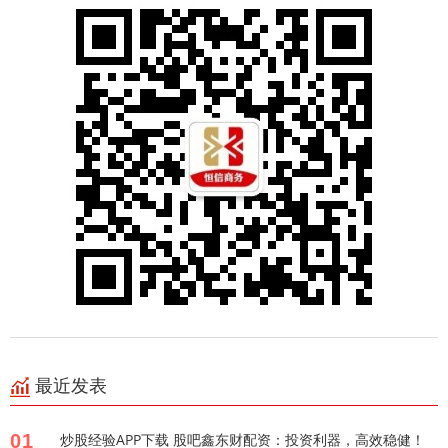
最近发表
01
炒股经验APP下载 股吧鑫东财配资：投资利器，高效稳健！