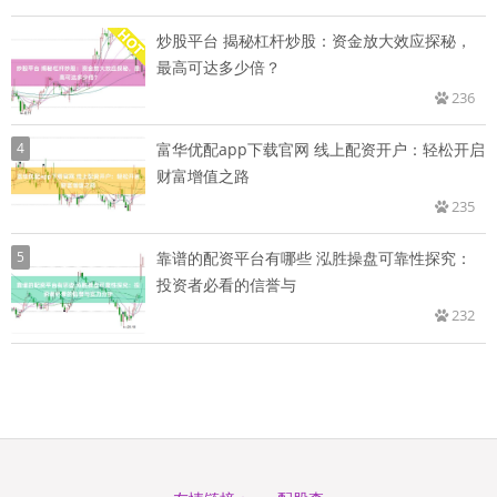
炒股平台 揭秘杠杆炒股：资金放大效应探秘，
最高可达多少倍？
236
4
富华优配app下载官网 线上配资开户：轻松开启
财富增值之路
235
5
靠谱的配资平台有哪些 泓胜操盘可靠性探究：
投资者必看的信誉与
232