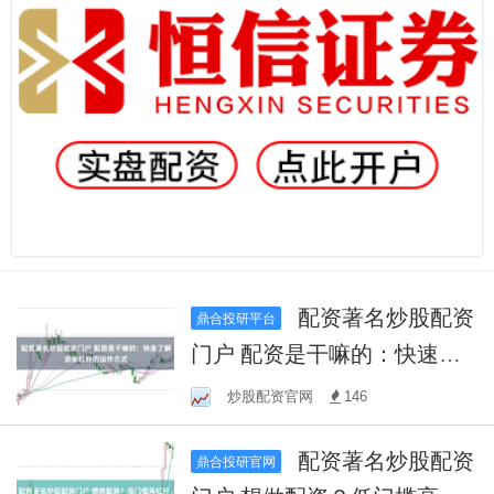
配资著名炒股配资
鼎合投研平台
门户 配资是干嘛的：快速了
解资金杠杆的运作方式
炒股配资官网
146
配资著名炒股配资
鼎合投研官网